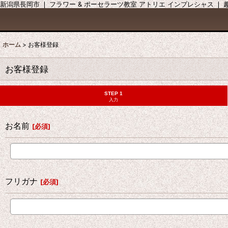
新潟県長岡市 ❘ フラワー & ポーセラーツ教室 アトリエ インプレシャス ❘
ホーム
>
お客様登録
お客様登録
STEP 1
入力
お名前
[
必須
]
フリガナ
[
必須
]