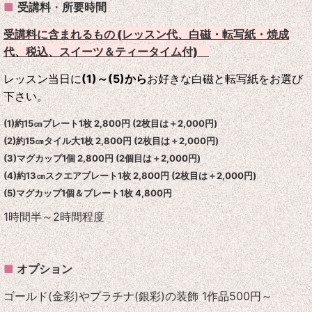
■
受講料
・
所要時間
受講料に含まれるもの (
レッスン代、白磁・転写紙・焼成
代、税込、スイーツ＆ティータイム付)
レッスン当日に
(1)～(5)から
お好きな白磁と転写紙をお選び
下さい。
(1)約15㎝プレート1枚 2,800円 (2枚目は＋2,000円)
(2)約15㎝タイル大1枚 2,800円 (2枚目は＋2,000円)
(3)マグカップ1個 2,800円 (2個目は＋2,000円)
(4)約13㎝スクエアプレート1枚 2,800円 (2枚目は＋2,000円)
(5)マグカップ1個＆プレート1枚 4,800円
1時間半～2時間程度
■
オプション
ゴールド(金彩)やプラチナ(銀彩)の装飾 1作品500円～