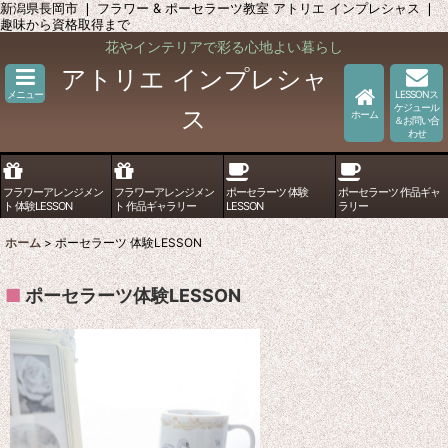
新潟県長岡市 ❘ フラワー & ポーセラーツ教室 アトリエ インプレシャス ❘
趣味から資格取得まで
花やインテリアで彩る心地よい暮らし
アトリエ インプレシャ
メニュー
LESSONス
ケジュール
ス
ホーム
＆お問い合
わせ
フラワーアレンジメン
フラワーアレンジメン
ポーセラーツ 体験
ポーセラーツ 作品ギャ
ト 体験LESSON
ト 作品ギャラリー
LESSON
ラリー
ホーム
>
ポーセラーツ 体験LESSON
■
ポーセラーツ体験LESSON