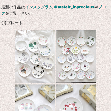
最新の作品は
インスタグラム
＠ateleir_inprecious
や
ブロ
グ
をご覧下さい。
(1)プレート