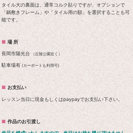
タイル大の裏面は、通常コルク貼りですが、オプションで
「
鍋敷きフレーム」や「タイル用の額」を選択することも可
能です。
■
場 所
長岡市陽光台
（丘陵公園近く）
駐車場有
(カーポートも利用可)
■
お支払い
レッスン当日に現金もしくはpaypayでお支払い下さい。
■
作品のお引渡し
作品を焼成いたしますので、
当日はお持ち帰り頂けません。