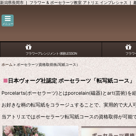
新潟県長岡市 ❘ フラワー & ポーセラーツ教室 アトリエ インプレシャス ❘
メニュー
フラワーアレンジメント 体験LESSON
フラワ
ホーム
>
ポーセラーツ資格取得(転写紙コース）
■
日本ヴォーグ社認定 ポーセラーツ「転写紙
コース」
Porcelarts(ポーセラーツ)とはporcelain(磁器)とart(
お好きな柄の転写紙をコラージュすることで、実用的で大人
当アトリエではポーセラーツ転写紙コースの資格取得が可能