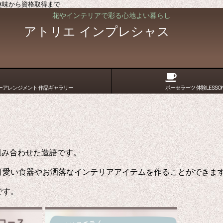
 趣味から資格取得まで
花やインテリアで彩る心地よい暮らし
アトリエ インプレシャス
ーアレンジメント 作品ギャラリー
ポーセラーツ 体験LESSO
芸術)を組み合わせた造語です。
可愛い
食器やお洒落なインテリアアイテムを作ることができま
です。