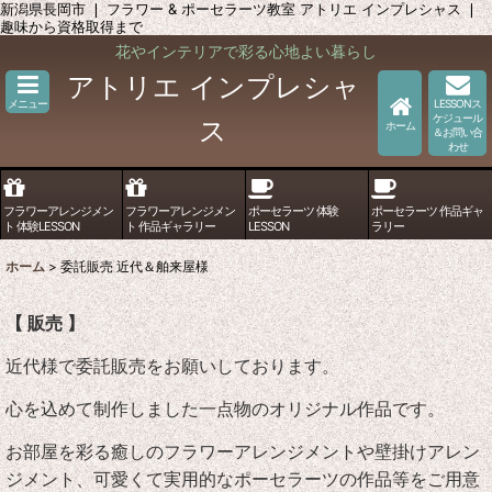
新潟県長岡市 ❘ フラワー & ポーセラーツ教室 アトリエ インプレシャス ❘
趣味から資格取得まで
花やインテリアで彩る心地よい暮らし
アトリエ インプレシャ
メニュー
LESSONス
ケジュール
ス
ホーム
＆お問い合
わせ
フラワーアレンジメン
フラワーアレンジメン
ポーセラーツ 体験
ポーセラーツ 作品ギャ
ト 体験LESSON
ト 作品ギャラリー
LESSON
ラリー
ホーム
>
委託販売 近代＆舶来屋様
【 販売 】
近代様で委託販売をお願いしております。
心を込めて制作しました
一点物のオリジナル作品です。
お部屋を彩る癒しのフラワーアレンジメントや壁掛けアレン
ジメント、可愛くて実用的なポーセラーツの作品等をご用意